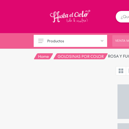
Productos
VENTA M
ROSA Y FU
Home
GOLOSINAS POR COLOR
ARGENTINA
PICADAS DULCES
SEMANA DE LA DULZURA
GOLOSINAS A GRANEL (SIN
MINIMO)
GOLOSINAS POR COLOR
PARA REGALAR