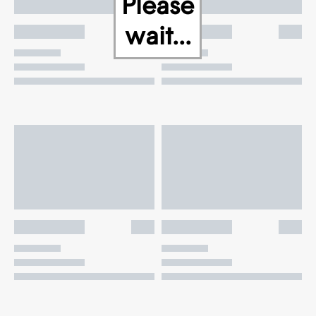
Please
wait...