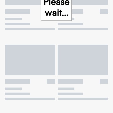
Please
wait...