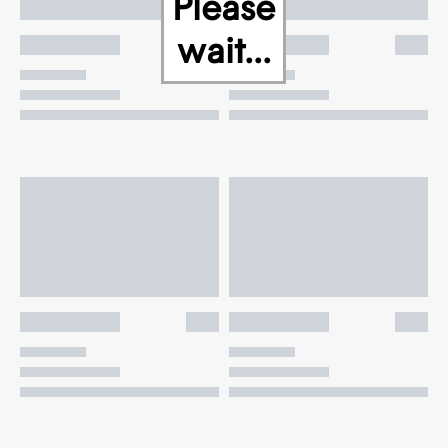
Please
wait...